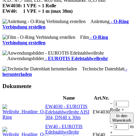
A.D.: 47,7 mm, I.D.: 40,0 mm, Wandstärke: 0,35 mm
EW4030: 1 VPE = 1 Rolle
EW40: 1 VPE = 1 m (max 30m)
Anleitung
- O-Ring
Verbindung erstellen
Film
- O-Ring
Verbindung erstellen
Anwendungsbilder
- EUROTIS Edelstahlwellrohr
Technische Datenblatt
-
herunterladen
Dokumente
Name
Art.Nr.
−
EW4030 - EUROTIS
Rolle
+
Edelstahlwellrohr AISI
EW4030
In den
304, DN40 x 30m
Warenkorb
EW40 - EUROTIS
−
m
Edelstahlwellrohr
+
EW40