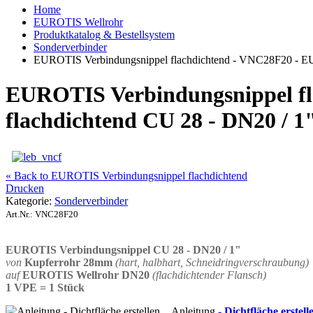
Home
EUROTIS Wellrohr
Produktkatalog & Bestellsystem
Sonderverbinder
EUROTIS Verbindungsnippel flachdichtend - VNC28F20 - EU
EUROTIS Verbindungsnippel fl
flachdichtend CU 28 - DN20 / 1
« Back to EUROTIS Verbindungsnippel flachdichtend
Drucken
Kategorie:
Sonderverbinder
Art.Nr.:
VNC28F20
EUROTIS Verbindungsnippel CU 28 - DN20 / 1"
von
Kupferrohr 28mm
(hart, halbhart, Schneidringverschraubung)
auf
EUROTIS Wellrohr DN20
(flachdichtender Flansch)
1 VPE = 1 Stück
Anleitung
- Dichtfläche erstell