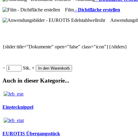
Film
- Dichtfläche erstellen
Anwendungsbi
{slider title="Dokumente" open="false" class="icon"}{/sliders}
−
Stk.
+
In den Warenkorb
Auch in dieser Kategorie...
Einstecknippel
EUROTIS Übergangsstück