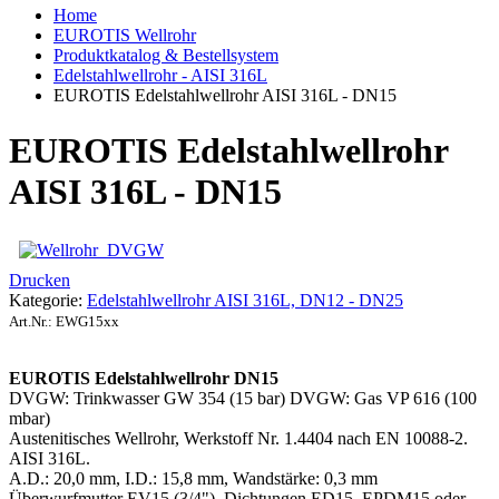
Home
EUROTIS Wellrohr
Produktkatalog & Bestellsystem
Edelstahlwellrohr - AISI 316L
EUROTIS Edelstahlwellrohr AISI 316L - DN15
EUROTIS Edelstahlwellrohr
AISI 316L - DN15
Drucken
Kategorie:
Edelstahlwellrohr AISI 316L, DN12 - DN25
Art.Nr.:
EWG15xx
EUROTIS Edelstahlwellrohr DN15
DVGW: Trinkwasser GW 354 (15 bar) DVGW: Gas VP 616 (100
mbar)
Austenitisches Wellrohr, Werkstoff Nr. 1.4404 nach EN 10088-2.
AISI 316L.
A.D.: 20,0 mm, I.D.: 15,8 mm, Wandstärke: 0,3 mm
Überwurfmutter EV15 (3/4"), Dichtungen ED15, EPDM15 oder