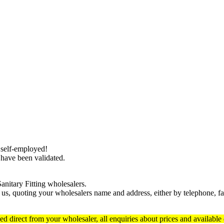
 self-employed!
 have been validated.
nitary Fitting wholesalers.
h us, quoting your wholesalers name and address, either by telephone, fa
 direct from your wholesaler, all enquiries about prices and available di