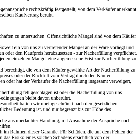
nansprüche rechtskräftig festgestellt, von dem Verkäufer anerkannt
mselben Kaufvertrag beruht.
schaften zu untersuchen. Offensichtliche Mängel sind von dem Käufer
. Soweit ein von uns zu vertretender Mangel an der Ware vorliegt und
en oder den Kaufpreis herabzusetzen - zur Nacherfüllung verpflichtet,
r jeden einzelnen Mangel eine angemessene Frist zur Nacherfüllung zu
d berechtigt, die von dem Käufer gewählte Art der Nacherfüllung zu
reises oder der Rücktritt vom Vertrag durch den Käufer
en oder hat der Verkäufer die Nacherfüllung insgesamt verweigert,
rfüllung fehlgeschlagen ist oder die Nacherfüllung von uns
edingungen bleibt davon unberührt.
Gesundheit haften wir uneingeschränkt nach den gesetzlichen
tlicher Bedeutung ist, und nur begrenzt bis zur Höhe des
rüche aus unerlaubter Handlung, mit Ausnahme der Ansprüche nach
ilfen.
uch im Rahmen dieser Garantie. Für Schäden, die auf dem Fehlen der
nn das Risiko eines solchen Schadens ersichtlich von der