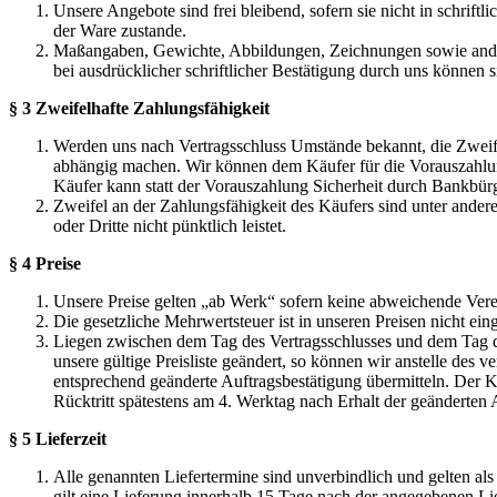
Unsere Angebote sind frei bleibend, sofern sie nicht in schrift
der Ware zustande.
Maßangaben, Gewichte, Abbildungen, Zeichnungen sowie ander
bei ausdrücklicher schriftlicher Bestätigung durch uns können s
§ 3 Zweifelhafte Zahlungsfähigkeit
Werden uns nach Vertragsschluss Umstände bekannt, die Zweif
abhängig machen. Wir können dem Käufer für die Vorauszahlung
Käufer kann statt der Vorauszahlung Sicherheit durch Bankbürgsc
Zweifel an der Zahlungsfähigkeit des Käufers sind unter ande
oder Dritte nicht pünktlich leistet.
§ 4 Preise
Unsere Preise gelten „ab Werk“ sofern keine abweichende Vere
Die gesetzliche Mehrwertsteuer ist in unseren Preisen nicht e
Liegen zwischen dem Tag des Vertragsschlusses und dem Tag der
unsere gültige Preisliste geändert, so können wir anstelle des
entsprechend geänderte Auftragsbestätigung übermitteln. Der Kä
Rücktritt spätestens am 4. Werktag nach Erhalt der geänderten 
§ 5 Lieferzeit
Alle genannten Liefertermine sind unverbindlich und gelten als
gilt eine Lieferung innerhalb 15 Tage nach der angegebenen Liefe