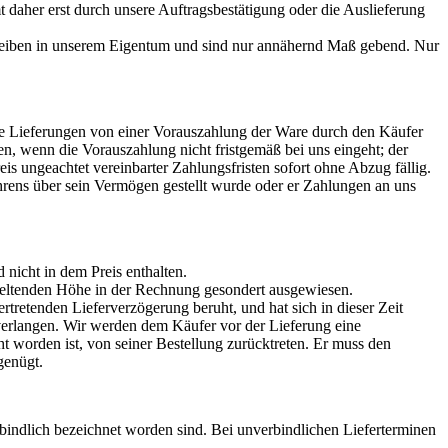
mt daher erst durch unsere Auftragsbestätigung oder die Auslieferung
leiben in unserem Eigentum und sind nur annähernd Maß gebend. Nur
re Lieferungen von einer Vorauszahlung der Ware durch den Käufer
, wenn die Vorauszahlung nicht fristgemäß bei uns eingeht; der
eis ungeachtet vereinbarter Zahlungsfristen sofort ohne Abzug fällig.
hrens über sein Vermögen gestellt wurde oder er Zahlungen an uns
nicht in dem Preis enthalten.
h geltenden Höhe in der Rechnung gesondert ausgewiesen.
tretenden Lieferverzögerung beruht, und hat sich in dieser Zeit
s verlangen. Wir werden dem Käufer vor der Lieferung eine
ht worden ist, von seiner Bestellung zurücktreten. Er muss den
genügt.
erbindlich bezeichnet worden sind. Bei unverbindlichen Lieferterminen