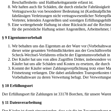
Beschaffenheits- und Haltbarkeitsgarantie erfasst ist.
Wir haften auch für Schäden, die durch einfache Fahrlässigkeit 
Vertragszwecks von besonderer Bedeutung ist (Kardinalpflichte
fahrlässigen Verletzungen nicht vertragswesentlicher Nebenpfli
Vertreter, leitenden Angestellten und sonstigen Erfüllungsgehilf
Eine weitergehende Haftung ist ohne Rücksicht auf die Rechtsn
für die persönliche Haftung seiner Angestellten, Arbeitnehmer, M
§ 9 Eigentumsvorbehalt
Wir behalten uns das Eigentum an der Ware vor (Vorbehaltswar
dieser seine gesamten Verbindlichkeiten aus der Geschäftsver
Scheck-Wechsel-Verfahrens erlischt der Eigentumsvorbehalt in 
Der Käufer hat uns von allen Zugriffen Dritter, insbesondere 
Käufer hat uns alle Schäden und Kosten zu ersetzen, die durch
Kommt der Käufer seiner Zahlungsverpflichtung trotz einer Ma
Fristsetzung verlangen. Die dabei anfallenden Transportkosten t
Vorbehaltsware zu deren Verwertung befugt. Der Verwertungser
§ 10 Erfüllungsort
Der Erfüllungsort für Zahlungen ist 33178 Borchen, für unsere Waren
§ 11 Datenverarbeitung
Der Käufer ist damit einverstanden, dass wir die im Zusammenhang m