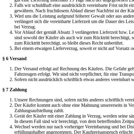
Falls wir schuldhaft eine ausdrücklich vereinbarte Frist nich
gewähren. Nach fruchtlosem Ablauf dieser Nachfrist ist der Käu
Wird uns die Leistung aufgrund höherer Gewalt oder aus ande
verlängert sich die vereinbarte Lieferzeit um die Dauer des Lei
bei Verzug.
Vor Ablauf der gemäß Absatz 3 verlängerten Lieferzeit bzw. Lei
sind sowohl der Käufer als auch wir zum Rücktritt berechtigt, s
zum Rücktritt berechtigt, so bleibt dieses Recht unberührt.
Bei einem etwaigen Lieferverzug, soweit er nicht auf Vorsatz o
§ 6 Versand
Der Versand erfolgt auf Rechnung des Käufers. Die Gefahr geht
Fahrzeugen erfolgt. Wir sind nicht verpflichtet, für eine Transp
Sofern nicht ausdrücklich schriftlich etwas anderes vereinbart
§ 7 Zahlung
Unsere Rechnungen sind, sofern nichts anderes schriftlich ver
Der Käufer kommt auch ohne eine Mahnung unsererseits in Ver
Zahlungsaufstellung zahlt.
Gerät der Käufer mit einer Zahlung in Verzug, werden seine sä
In diesem Fall sind wir berechtigt, von dem betreffenden Zeitp
Wechsel werden nur nach vorheriger Vereinbarung und bei Di
erfüllungshalber angenommen. Der Kaufpreisanspruch erlischt 