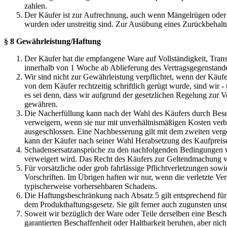
zahlen.
Der Käufer ist zur Aufrechnung, auch wenn Mängelrügen oder G
wurden oder unstreitig sind. Zur Ausübung eines Zurückbehalt
§ 8 Gewährleistung/Haftung
Der Käufer hat die empfangene Ware auf Vollständigkeit, Tran
innerhalb von 1 Woche ab Ablieferung des Vertragsgegenstandes
Wir sind nicht zur Gewährleistung verpflichtet, wenn der Käufer
von dem Käufer rechtzeitig schriftlich gerügt wurde, sind wir 
es sei denn, dass wir aufgrund der gesetzlichen Regelung zur 
gewähren.
Die Nacherfüllung kann nach der Wahl des Käufers durch Besei
verweigern, wenn sie nur mit unverhältnismäßigen Kosten verb
ausgeschlossen. Eine Nachbesserung gilt mit dem zweiten verge
kann der Käufer nach seiner Wahl Herabsetzung des Kaufpreise
Schadensersatzansprüche zu den nachfolgenden Bedingungen we
verweigert wird. Das Recht des Käufers zur Geltendmachung 
Für vorsätzliche oder grob fahrlässige Pflichtverletzungen sow
Vorschriften. Im Übrigen haften wir nur, wenn die verletzte Ve
typischerweise vorhersehbaren Schadens.
Die Haftungsbeschränkung nach Absatz 5 gilt entsprechend für
dem Produkthaftungsgesetz. Sie gilt ferner auch zugunsten unser
Soweit wir bezüglich der Ware oder Teile derselben eine Besch
garantierten Beschaffenheit oder Haltbarkeit beruhen, aber nich