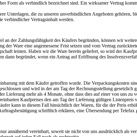
licher Form als verbindlich bezeichnet sind. Ein wirksamer Vertrag kom
e Unterlagen, die zu unseren unverbindlichen Angeboten gehören, b
ie verbindlicher Vertragsinhalt werden.
el an der Zahlungsfähigkeit des Käufers begründen, können wir weite
 der Ware eine angemessene Frist setzen und vom Vertrag zurücktreten
haft leisten. Haben wir die Ware bereits geliefert, so wird der Kaufpr
rem dann begründet, wenn ein Antrag auf Eröffnung des Insolvenzverfa
inbarung mit dem Käufer getroffen wurde. Die Verpackungskosten sind 
ingeschlossen und wird in der am Tag der Rechnungsstellung gesetzlic
 Lieferung mehr als 4 Monate, ohne dass dies auf einer von uns zu ver
 vereinbarten Kaufpreises den am Tag der Lieferung gültigen Listenprei
ufer kann in diesem Fall hinsichtlich der Waren, für die der Preis erhö
Auftragsbestätigung schriftlich erklären, eine Übersendung per Telefax 
 nur annähernd vereinbart, soweit sie nicht von uns ausdrücklich als v
rzeit auf jeden Fall noch als rechtzeitig.