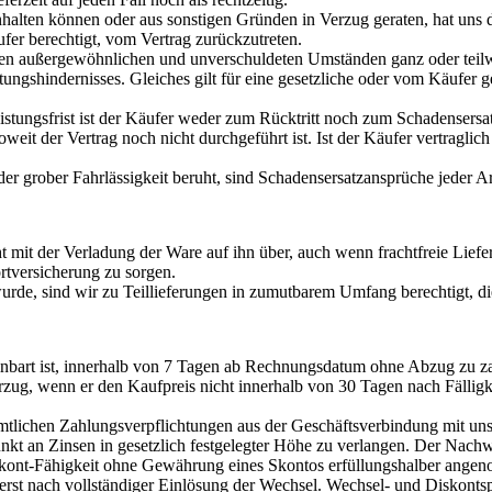
t einhalten können oder aus sonstigen Gründen in Verzug geraten, hat u
fer berechtigt, vom Vertrag zurückzutreten.
ren außergewöhnlichen und unverschuldeten Umständen ganz oder teilw
stungshindernisses. Gleiches gilt für eine gesetzliche oder vom Käufer g
stungsfrist ist der Käufer weder zum Rücktritt noch zum Schadensersat
oweit der Vertrag noch nicht durchgeführt ist. Ist der Käufer vertraglic
der grober Fahrlässigkeit beruht, sind Schadensersatzansprüche jeder A
 mit der Verladung der Ware auf ihn über, auch wenn frachtfreie Liefer
ortversicherung zu sorgen.
 wurde, sind wir zu Teillieferungen in zumutbarem Umfang berechtigt, d
einbart ist, innerhalb von 7 Tagen ab Rechnungsdatum ohne Abzug zu z
zug, wenn er den Kaufpreis nicht innerhalb von 30 Tagen nach Fällig
mtlichen Zahlungsverpflichtungen aus der Geschäftsverbindung mit uns 
unkt an Zinsen in gesetzlich festgelegter Höhe zu verlangen. Der Nach
skont-Fähigkeit ohne Gewährung eines Skontos erfüllungshalber ang
erst nach vollständiger Einlösung der Wechsel. Wechsel- und Diskonts