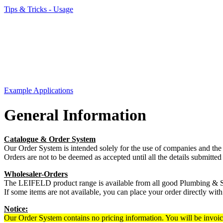
Tips & Tricks - Usage
Example Applications
General Information
Catalogue & Order System
Our Order System is intended solely for the use of companies and the
Orders are not to be deemed as accepted until all the details submitted
Wholesaler-Orders
The LEIFELD product range is available from all good Plumbing & Sa
If some items are not available, you can place your order directly wit
Notice:
Our Order System contains no pricing information. You will be invoiced