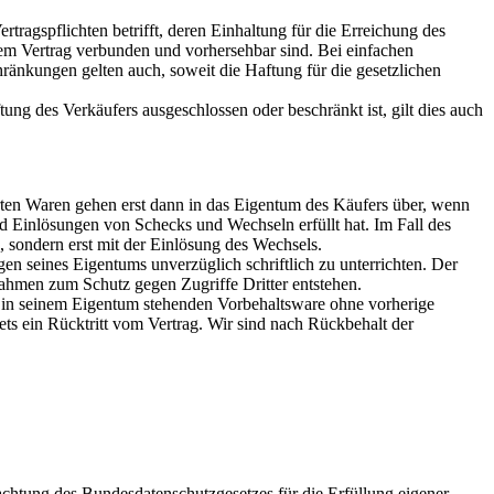
rtragspflichten betrifft, deren Einhaltung für die Erreichung des
dem Vertrag verbunden und vorhersehbar sind. Bei einfachen
hränkungen gelten auch, soweit die Haftung für die gesetzlichen
ng des Verkäufers ausgeschlossen oder beschränkt ist, gilt dies auch
rten Waren gehen erst dann in das Eigentum des Käufers über, wenn
d Einlösungen von Schecks und Wechseln erfüllt hat. Im Fall des
, sondern erst mit der Einlösung des Wechsels.
n seines Eigentums unverzüglich schriftlich zu unterrichten. Der
nahmen zum Schutz gegen Zugriffe Dritter entstehen.
h in seinem Eigentum stehenden Vorbehaltsware ohne vorherige
tets ein Rücktritt vom Vertrag. Wir sind nach Rückbehalt der
chtung des Bundesdatenschutzgesetzes für die Erfüllung eigener