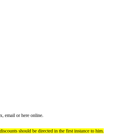
x, email or here online.
scounts should be directed in the first instance to him.