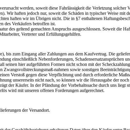
verursacht werden, soweit diese Fahrlässigkeit die Verletzung solcher Ve
n). Wir haften jedoch nur, soweit die Schäden in typischer Weise mit 
chten haften wir im Übrigen nicht. Die in §7 enthaltenen Haftungsbesc
en des Verkäufers betroffen ist.
atur des geltend gemachten Anspruchs ausgeschlossen. Soweit die Haftu
itarbeiter, Vertreter und Erfüllungsgehilfen.
e), bis zum Eingang aller Zahlungen aus dem Kaufvertrag. Die geliefe
bindung einschließlich Nebenforderungen, Schadensersatzansprüchen un
all seinen hier aufgeführten Formen nicht schon mit der Scheckzahlung
von Zwangsvollstreckungsmaß-nahmen sowie sonstigen Beeinträchtigunge
 einen Verstoß gegen diese Verpflichtung und durch erforderliche Maß
hnung unsererseits nicht nach, so können wir die Herausgabe der noc
rägt der Käufer. In der Pfändung der Vorbehaltssache durch uns liegt s
lös wird mit unseren offenen Forderungen aufgerechnet.
lieferungen der Versandort.
it der Geschäftsbeziehung erhaltenen Daten über den Käufer unter Bea