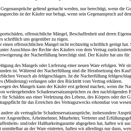
egenansprüche geltend gemacht werden, nur berechtigt, wenn die Gege
ungsrechts ist der Käufer nur befugt, wenn sein Gegenanspruch auf de
sportschäden, offensichtliche Mängel, Beschaffenheit und deren Eigen
 schriftlich uns gegenüber zu rügen.
 einen offensichtlichen Mangel nicht rechtzeitig schriftlich gerügt hat
- unter Ausschluss der Rechte des Käufers von dem Vertrag zurückzutret
Verweigerung der Nacherfüllung berechtigt sind. Der Käufer hat uns fü
tigung des Mangels oder Lieferung einer neuen Ware erfolgen. Wir sin
unden ist. Während der Nacherfüllung sind die Herabsetzung des Kaufp
blichen Versuch als fehlgeschlagen. Ist die Nacherfüllung fehlgeschlag
s (Minderung) verlangen oder den Rücktritt vom Vertrag erklären.
gen des Mangels kann der Käufer erst geltend machen, wenn die Nache
von weitergehenden Schadensersatzansprüchen zu den nachfolgenden B
ie für Schäden aus einer Verletzung des Lebens, des Körpers oder der 
rtragspflicht für das Erreichen des Vertragszwecks erkennbar von wesen
 andere als vertragliche Schadensersatzansprüche, insbesondere Ansp
er Angestellten, Arbeitnehmer, Mitarbeiter, Vertreter und Erfüllungsgeh
affenheits- und/oder Haltbarkeitsgarantie abgegeben hat, haften wir a
t unmittelbar an der Ware eintreten, haften wir allerdings nur dann, we