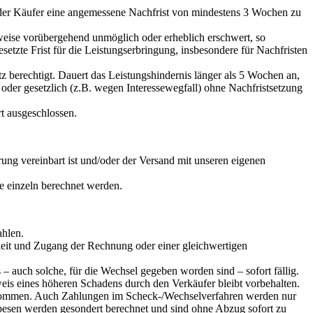
ns der Käufer eine angemessene Nachfrist von mindestens 3 Wochen zu
eise vorübergehend unmöglich oder erheblich erschwert, so
esetzte Frist für die Leistungserbringung, insbesondere für Nachfristen
z berechtigt. Dauert das Leistungshindernis länger als 5 Wochen an,
h oder gesetzlich (z.B. wegen Interessewegfall) ohne Nachfristsetzung
rt ausgeschlossen.
ung vereinbart ist und/oder der Versand mit unseren eigenen
ie einzeln berechnet werden.
ahlen.
keit und Zugang der Rechnung oder einer gleichwertigen
– auch solche, für die Wechsel gegeben worden sind – sofort fällig.
weis eines höheren Schadens durch den Verkäufer bleibt vorbehalten.
enommen. Auch Zahlungen im Scheck-/Wechselverfahren werden nur
pesen werden gesondert berechnet und sind ohne Abzug sofort zu