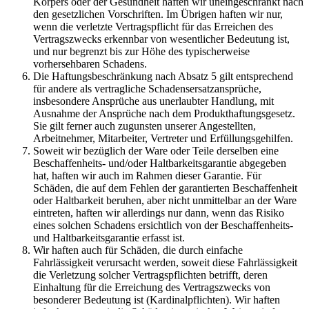
Körpers oder der Gesundheit haften wir uneingeschränkt nach
den gesetzlichen Vorschriften. Im Übrigen haften wir nur,
wenn die verletzte Vertragspflicht für das Erreichen des
Vertragszwecks erkennbar von wesentlicher Bedeutung ist,
und nur begrenzt bis zur Höhe des typischerweise
vorhersehbaren Schadens.
Die Haftungsbeschränkung nach Absatz 5 gilt entsprechend
für andere als vertragliche Schadensersatzansprüche,
insbesondere Ansprüche aus unerlaubter Handlung, mit
Ausnahme der Ansprüche nach dem Produkthaftungsgesetz.
Sie gilt ferner auch zugunsten unserer Angestellten,
Arbeitnehmer, Mitarbeiter, Vertreter und Erfüllungsgehilfen.
Soweit wir bezüglich der Ware oder Teile derselben eine
Beschaffenheits- und/oder Haltbarkeitsgarantie abgegeben
hat, haften wir auch im Rahmen dieser Garantie. Für
Schäden, die auf dem Fehlen der garantierten Beschaffenheit
oder Haltbarkeit beruhen, aber nicht unmittelbar an der Ware
eintreten, haften wir allerdings nur dann, wenn das Risiko
eines solchen Schadens ersichtlich von der Beschaffenheits-
und Haltbarkeitsgarantie erfasst ist.
Wir haften auch für Schäden, die durch einfache
Fahrlässigkeit verursacht werden, soweit diese Fahrlässigkeit
die Verletzung solcher Vertragspflichten betrifft, deren
Einhaltung für die Erreichung des Vertragszwecks von
besonderer Bedeutung ist (Kardinalpflichten). Wir haften