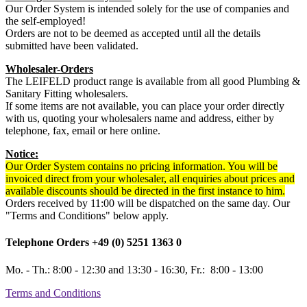
Our Order System is intended solely for the use of companies and
the self-employed!
Orders are not to be deemed as accepted until all the details
submitted have been validated.
Wholesaler-Orders
The LEIFELD product range is available from all good Plumbing &
Sanitary Fitting wholesalers.
If some items are not available, you can place your order directly
with us, quoting your wholesalers name and address, either by
telephone, fax, email or here online.
Notice:
Our Order System contains no pricing information. You will be
invoiced direct from your wholesaler, all enquiries about prices and
available discounts should be directed in the first instance to him.
Orders received by 11:00 will be dispatched on the same day. Our
"Terms and Conditions" below apply.
Telephone Orders +49 (0) 5251 1363 0
Mo. - Th.: 8:00 - 12:30 and 13:30 - 16:30, Fr.: 8:00 - 13:00
Terms and Conditions