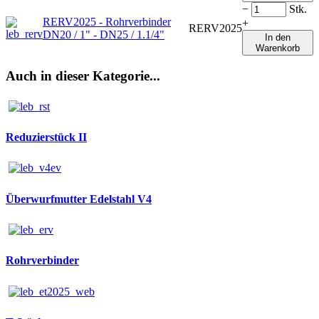
−
Stk.
RERV2025 - Rohrverbinder
+
RERV2025
DN20 / 1" - DN25 / 1.1/4"
In den
Warenkorb
Auch in dieser Kategorie...
Reduzierstück II
Überwurfmutter Edelstahl V4
Rohrverbinder