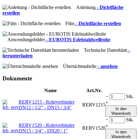
Anleitung
- Dichtfläche
erstellen
Film
- Dichtfläche erstellen
Anwendungsbilder
- EUROTIS Edelstahlwellrohr
Technische Datenblatt
-
herunterladen
Übersichtstabelle
- ansehen
Dokumente
Name
Art.Nr.
−
Stk.
RERV1215 - Rohrverbinder
+
RERV1215
DN12 / 1/2" - DN15 / 3/4"
In den
Warenkorb
−
Stk.
RERV1520 - Rohrverbinder
+
RERV1520
DN15 / 3/4" - DN20 / 1"
In den
Warenkorb